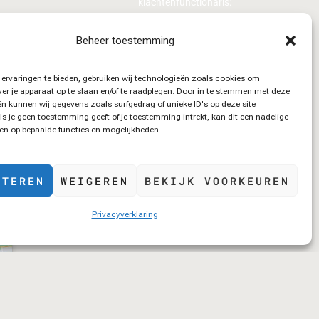
klachtenfunctionaris:
http://www.klachtverloskunde.nl
Beheer toestemming
Kom je er met ons of met bemiddeling
van de klachtenfunctionaris niet uit,
ervaringen te bieden, gebruiken wij technologieën zoals cookies om
ver je apparaat op te slaan en/of te raadplegen. Door in te stemmen met deze
kun je de klacht voorleggen aan de
n kunnen wij gegevens zoals surfgedrag of unieke ID's op deze site
Geschilleninstantie Verloskunde:
ls je geen toestemming geeft of je toestemming intrekt, kan dit een nadelige
en op bepaalde functies en mogelijkheden.
http://www.geschilleninstantieverloskunde.nl
PTEREN
WEIGEREN
BEKIJK VOORKEUREN
Privacyverklaring