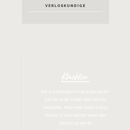
VERLOSKUNDIGE
Klachten
Ben je ontevreden of heb je een klacht?
Dan kun je dit te allen tijde met ons
bespreken. Wil je meer weten over je
rechten of wil je advies? Neem dan
contact op met de