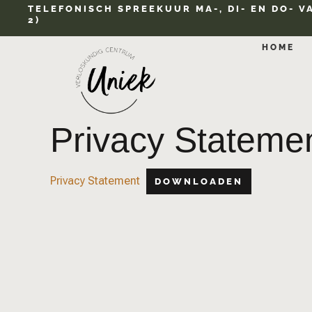
TELEFONISCH SPREEKUUR MA-, DI- EN DO- V
2)
HOME
Privacy Stateme
Privacy Statement
DOWNLOADEN