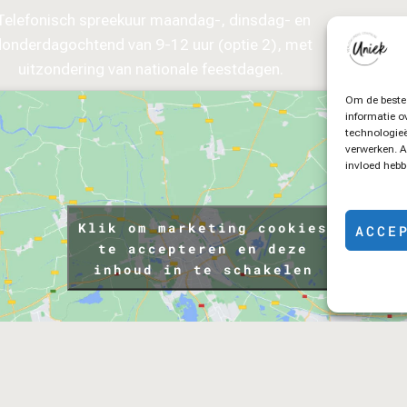
Telefonisch spreekuur maandag-, dinsdag- en
donderdagochtend van 9-12 uur (optie 2), met
uitzondering van nationale feestdagen.
Om de beste 
informatie o
technologieë
verwerken. A
invloed hebb
Klik om marketing cookies
ACCE
te accepteren en deze
inhoud in te schakelen